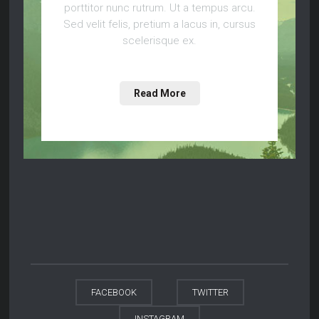
porttitor nunc rutrum. Ut a tempus arcu.
Sed velit felis, pretium a lacus in, cursus
scelerisque ex.
Read More
FACEBOOK
TWITTER
INSTAGRAM