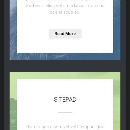
Sed velit felis, pretium a lacus in, cursus
scelerisque ex.
Read More
SITEPAD
Etiam aliquam sem vel velit tempus, quis