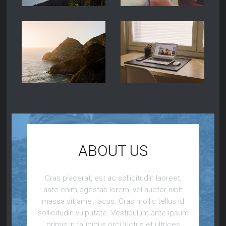
ABOUT US
Cras placerat, est ac sollicitudin laoreet,
ante enim egestas lorem, vel auctor nibh
massa sit amet lacus. Cras mollis tellus id
sollicitudin vulputate. Vestibulum ante ipsum
primis in faucibus orci luctus et ultrices