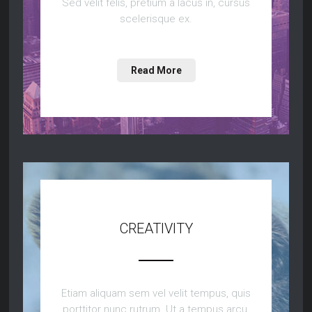
Sed velit felis, pretium a lacus in, cursus
scelerisque ex.
Read More
CREATIVITY
Etiam aliquam sem vel velit tempus, quis
porttitor nunc rutrum. Ut a tempus arcu.