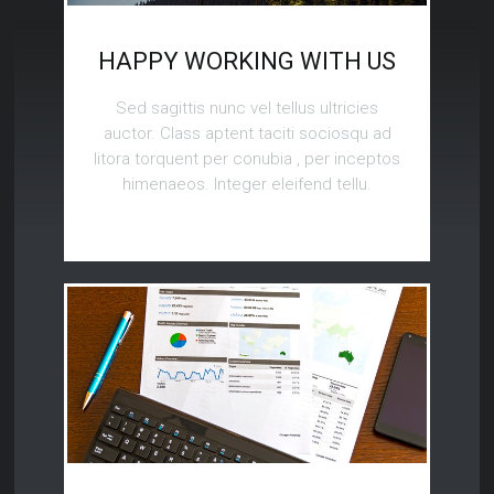
HAPPY WORKING WITH US
Sed sagittis nunc vel tellus ultricies
auctor. Class aptent taciti sociosqu ad
litora torquent per conubia , per inceptos
himenaeos. Integer eleifend tellu.