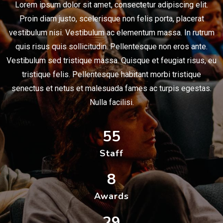
Lorem ipsum dolor sit amet, consectetur adipiscing elit.
Proin diam justo, scelerisque non felis porta, placerat
vestibulum nisi. Vestibulum ac elementum massa. In rutrum
quis risus quis sollicitudin. Pellentesque non eros ante.
Vestibulum sed tristique massa. Quisque et feugiat risus, eu
tristique felis. Pellentesque habitant morbi tristique
senectus et netus et malesuada fames ac turpis egestas.
Nulla facilisi.
55
Staff
8
Awards
29