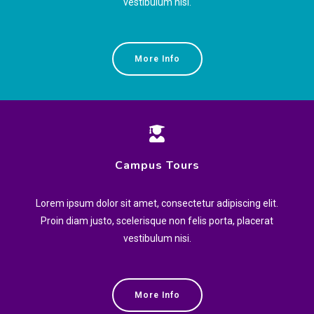
vestibulum nisi.
More Info
Campus Tours
Lorem ipsum dolor sit amet, consectetur adipiscing elit.
Proin diam justo, scelerisque non felis porta, placerat
vestibulum nisi.
More Info