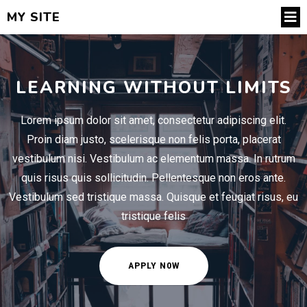
MY SITE
LEARNING WITHOUT LIMITS
Lorem ipsum dolor sit amet, consectetur adipiscing elit.
Proin diam justo, scelerisque non felis porta, placerat
vestibulum nisi. Vestibulum ac elementum massa. In rutrum
quis risus quis sollicitudin. Pellentesque non eros ante.
Vestibulum sed tristique massa. Quisque et feugiat risus, eu
tristique felis
APPLY N0W