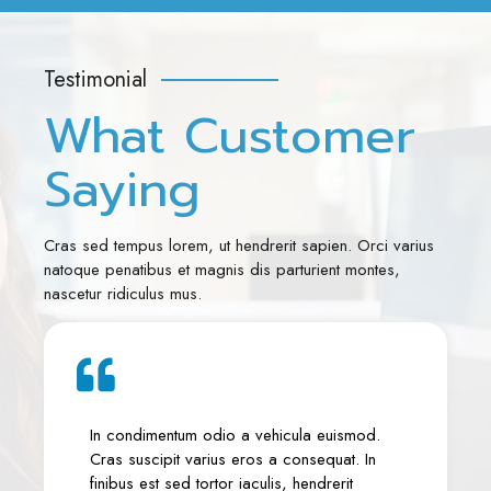
Testimonial
What Customer
Saying
Cras sed tempus lorem, ut hendrerit sapien. Orci varius
natoque penatibus et magnis dis parturient montes,
nascetur ridiculus mus.
In condimentum odio a vehicula euismod.
In condi
Cras suscipit varius eros a consequat. In
Cras susc
finibus est sed tortor iaculis, hendrerit
finibus e