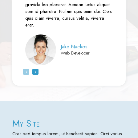
gravida leo placerat. Aenean luctus aliquet
gravida l
sem id pharetra. Nullam quis enim dui. Cras
sem id p
quis diam viverra, cursus velit a, viverra
quis diam
erat.
erat.
Jake Nackos
Web Developer
‹
›
My Site
Cras sed tempus lorem, ut hendrerit sapien. Orci varius